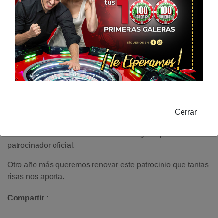
Cerrar
08/09/2022
Desde los inicios de Bavallons Comedy Grupo Galera es
patrocinador oficial.
Otro año más queremos renovar este patrocinio que tantas
risas nos aporta.
Compartir :