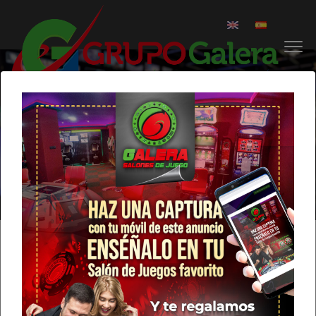
Somos patrocinador oficial
de Bavallons Comedy
Inicio
Blog
Noticia