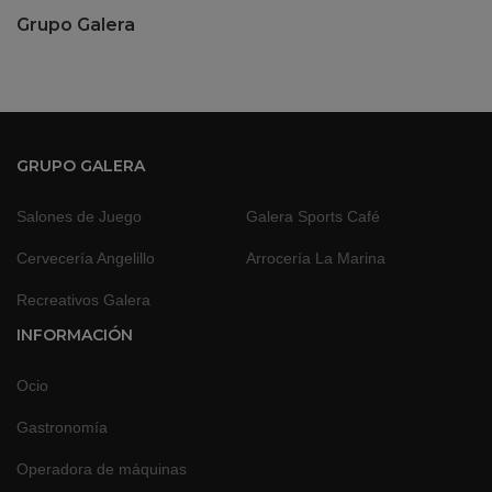
Grupo Galera
GRUPO GALERA
Salones de Juego
Galera Sports Café
Cervecería Angelillo
Arrocería La Marina
Recreativos Galera
INFORMACIÓN
Ocio
Gastronomía
Operadora de máquinas